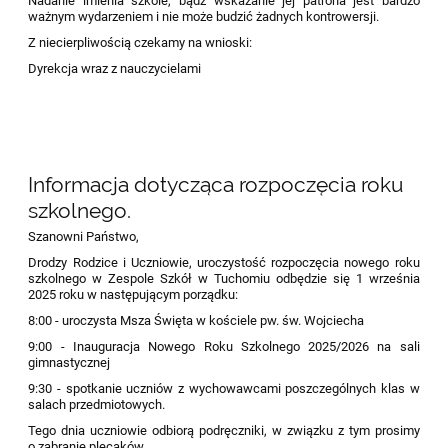
Nadanie imienia szkole, bądź wskazanie jej patrona jest bardzo
ważnym wydarzeniem i nie może budzić żadnych kontrowersji.
Z niecierpliwością czekamy na wnioski:
Dyrekcja wraz z nauczycielami
Informacja dotycząca rozpoczęcia roku
szkolnego.
Szanowni Państwo,
Drodzy Rodzice i Uczniowie, uroczystość rozpoczęcia nowego roku
szkolnego w Zespole Szkół w Tuchomiu odbędzie się 1 września
2025 roku w następującym porządku:
8:00 - uroczysta Msza Święta w kościele pw. św. Wojciecha
9:00 - Inauguracja Nowego Roku Szkolnego 2025/2026 na sali
gimnastycznej
9:30 - spotkanie uczniów z wychowawcami poszczególnych klas w
salach przedmiotowych.
Tego dnia uczniowie odbiorą podręczniki, w związku z tym prosimy
o zabranie plecaków.