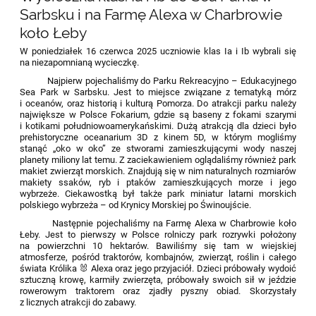
Sarbsku i na Farmę Alexa w Charbrowie
koło Łeby
W poniedziałek 16 czerwca 2025 uczniowie klas Ia i Ib wybrali się
na niezapomnianą wycieczkę.
Najpierw pojechaliśmy do Parku Rekreacyjno – Edukacyjnego
Sea Park w Sarbsku. Jest to miejsce związane z tematyką mórz
i oceanów, oraz historią i kulturą Pomorza. Do atrakcji parku należy
największe w Polsce Fokarium, gdzie są baseny z fokami szarymi
i kotikami południowoamerykańskimi. Dużą atrakcją dla dzieci było
prehistoryczne oceanarium 3D z kinem 5D, w którym mogliśmy
stanąć „oko w oko” ze stworami zamieszkującymi wody naszej
planety miliony lat temu. Z zaciekawieniem oglądaliśmy również park
makiet zwierząt morskich. Znajdują się w nim naturalnych rozmiarów
makiety ssaków, ryb i ptaków zamieszkujących morze i jego
wybrzeże. Ciekawostką był także park miniatur latarni morskich
polskiego wybrzeża – od Krynicy Morskiej po Świnoujście.
Następnie pojechaliśmy na Farmę Alexa w Charbrowie koło
Łeby. Jest to pierwszy w Polsce rolniczy park rozrywki położony
na powierzchni 10 hektarów. Bawiliśmy się tam w wiejskiej
atmosferze, pośród traktorów, kombajnów, zwierząt, roślin i całego
świata Królika 🐰 Alexa oraz jego przyjaciół. Dzieci próbowały wydoić
sztuczną krowę, karmiły zwierzęta, próbowały swoich sił w jeździe
rowerowym traktorem oraz zjadły pyszny obiad. Skorzystały
z licznych atrakcji do zabawy.