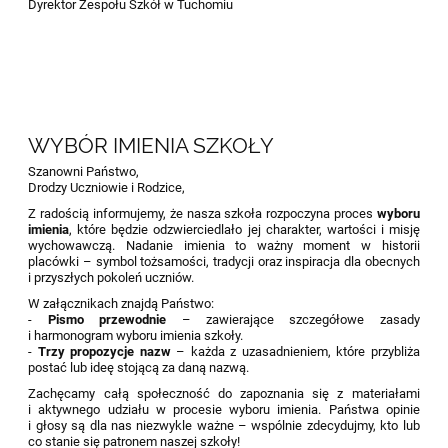
Dyrektor Zespołu Szkół w Tuchomiu
WYBÓR IMIENIA SZKOŁY
Szanowni Państwo,
Drodzy Uczniowie i Rodzice,
Z radością informujemy, że nasza szkoła rozpoczyna proces
wyboru
imienia
, które będzie odzwierciedlało jej charakter, wartości i misję
wychowawczą. Nadanie imienia to ważny moment w historii
placówki – symbol tożsamości, tradycji oraz inspiracja dla obecnych
i przyszłych pokoleń uczniów.
W załącznikach znajdą Państwo:
-
Pismo przewodnie
– zawierające szczegółowe zasady
i harmonogram wyboru imienia szkoły.
-
Trzy propozycje nazw
– każda z uzasadnieniem, które przybliża
postać lub ideę stojącą za daną nazwą.
Zachęcamy całą społeczność do zapoznania się z materiałami
i aktywnego udziału w procesie wyboru imienia. Państwa opinie
i głosy są dla nas niezwykle ważne – wspólnie zdecydujmy, kto lub
co stanie się patronem naszej szkoły!