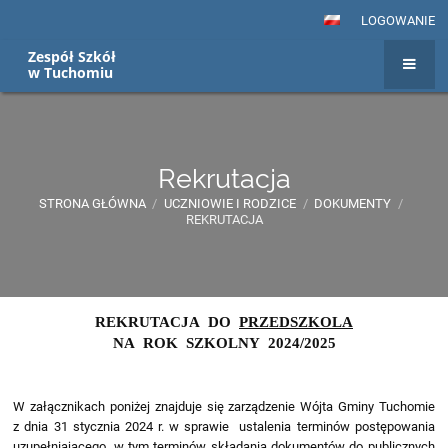
LOGOWANIE
Zespół Szkół
w Tuchomiu
Rekrutacja
STRONA GŁÓWNA
/
UCZNIOWIE I RODZICE
/
DOKUMENTY
/
REKRUTACJA
Rekrutacja
REKRUTACJA DO
PRZEDSZKOLA
NA ROK SZKOLNY 2024/2025
W załącznikach poniżej znajduje się zarządzenie Wójta Gminy Tuchomie
z dnia 31 stycznia 2024 r. w sprawie ustalenia terminów postępowania
uzupełniającego, w tym terminów składania dokumentów do publicznych