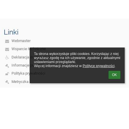
Linki
Webmaster
Wsparcie techniczne
Ta strona wykorzystuje pliki cookies. Korzystając z niej 
Deklaracja dostępności
wyrażasz zgodę na ich używanie, zgodnie z aktualnymi 
ustawieniami przeglądarki.

Informacje prawne
Więcej informacji znajdziesz w 
Polityce prywatności
.
Polityka prywatności
OK
Metryczka
Mapa strony
O nas
Kontakt
Aktualności
Kontakt