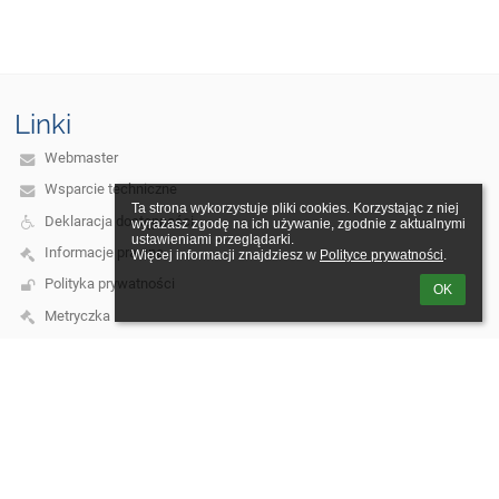
Linki
Webmaster
Wsparcie techniczne
Ta strona wykorzystuje pliki cookies. Korzystając z niej 
Deklaracja dostępności
wyrażasz zgodę na ich używanie, zgodnie z aktualnymi 
ustawieniami przeglądarki.

Informacje prawne
Więcej informacji znajdziesz w 
Polityce prywatności
.
Polityka prywatności
OK
Metryczka
Mapa strony
O nas
Kontakt
Aktualności
Kontakt