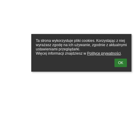
Ta strona wykorzystuje pliki cookies. Korzystając z niej 
wyrażasz zgodę na ich używanie, zgodnie z aktualnymi 
ustawieniami przeglądarki.

Więcej informacji znajdziesz w 
Polityce prywatności
.
OK
owanie
zwa