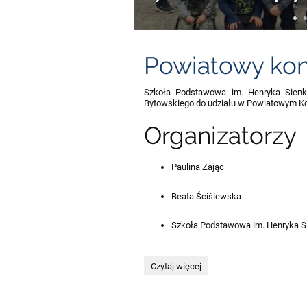
Powiatowy kon
Szkoła Podstawowa im. Henryka Sienki
Bytowskiego do udziału w Powiatowym Ko
Organizatorzy
Paulina Zając
Beata Ściślewska
Szkoła Podstawowa im. Henryka S
Powiatowy
Czytaj więcej
konkurs
fotograficzny: