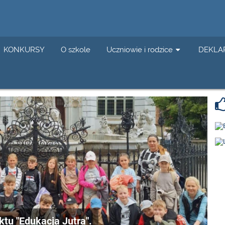
KONKURSY
O szkole
Uczniowie i rodzice
DEKLA
tu "Edukacja Jutra".