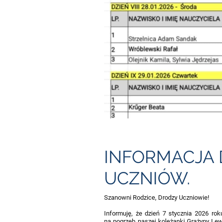
INFORMACJA 
UCZNIÓW.
Szanowni Rodzice, Drodzy Uczniowie!
Informuję, że dzień 7 stycznia 2026 ro
na pogrzeb naszej koleżanki Grażyny Lew