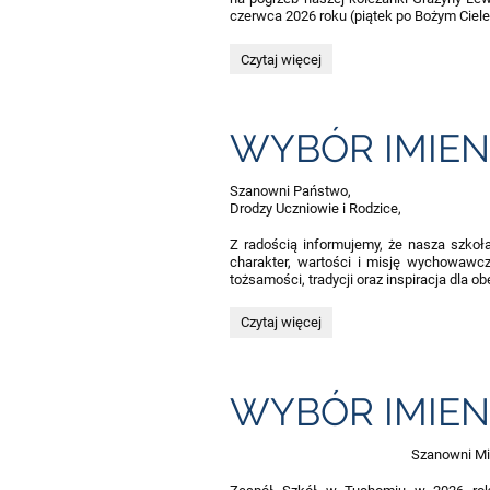
czerwca 2026 roku (piątek po Bożym Ciel
INFORMACJA
Czytaj więcej
DLA
RODZICÓW
I
UCZNIÓW.:
WYBÓR IMIEN
Szanowni Państwo,
Drodzy Uczniowie i Rodzice,
Z radością informujemy, że nasza szko
charakter, wartości i misję wychowawc
tożsamości, tradycji oraz inspiracja dla o
WYBÓR
Czytaj więcej
IMIENIA
SZKOŁY:
WYBÓR IMIEN
Szanowni Mi