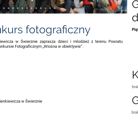
G
kurs fotograficzny
Pią
ewicza w Świerznie zaprasza dzieci i młodzież z terenu Powiatu
nkursie Fotograficznym „Wiosna w obiektywie”.
K
bra
G
ienkiewicza w Świerznie
bra