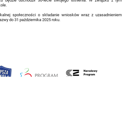
 będzie obchodził 30-lecie swojego istnienia. W związku z tym
ole.
kalnej społeczności o składanie wniosków wraz z uzasadnieniem
nazwy do 31 października 2025 roku.
Kontakt
Log
Zespół Szkół w Tuchomiu, ul. Księdza Jana
Na