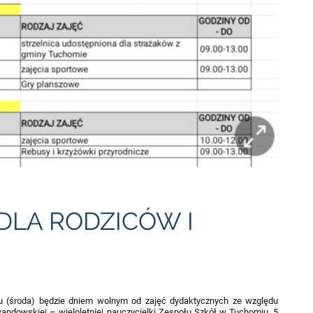
DLA RODZICÓW I
ku (środa) będzie dniem wolnym od zajęć dydaktycznych ze względu
andowskiej – wieloletniej nauczycielki Zespołu Szkół w Tuchomiu. 5