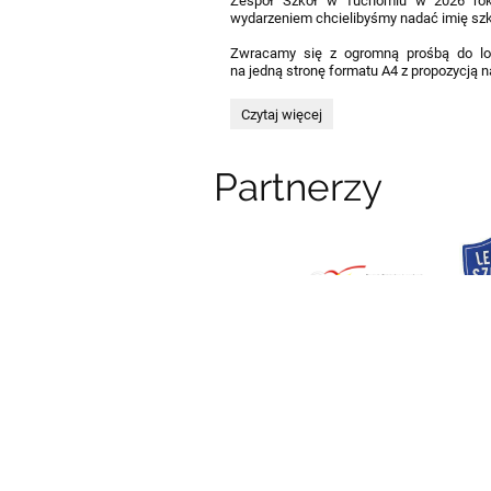
Zespół Szkół w Tuchomiu w 2026 roku
wydarzeniem chcielibyśmy nadać imię szk
Zwracamy się z ogromną prośbą do lo
na jedną stronę formatu A4 z propozycją 
WYBÓR
Czytaj więcej
IMIENIA
SZKOŁY:
Partnerzy
Linki
Webmaster