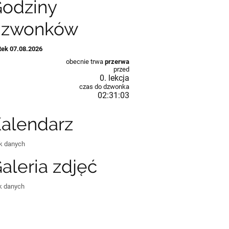
odziny
dzwonków
tek 07.08.2026
obecnie trwa
przerwa
przed
0. lekcja
czas do dzwonka
02:31:03
alendarz
k danych
aleria zdjęć
k danych