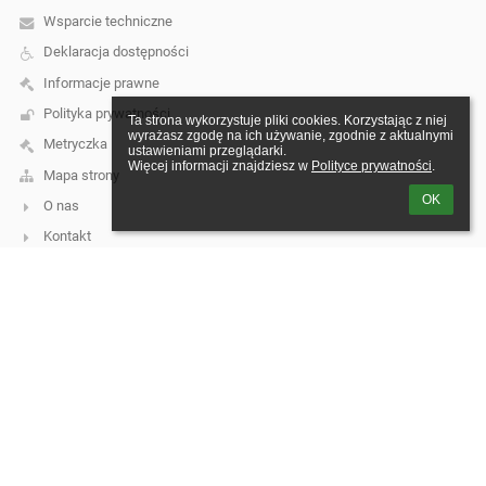
Wsparcie techniczne
Deklaracja dostępności
Informacje prawne
Polityka prywatności
Ta strona wykorzystuje pliki cookies. Korzystając z niej 
wyrażasz zgodę na ich używanie, zgodnie z aktualnymi 
Metryczka
ustawieniami przeglądarki.

Więcej informacji znajdziesz w 
Polityce prywatności
.
Mapa strony
OK
O nas
Kontakt
Aktualności
Kontakt
Zespół Szkół w Tuchomiu, ul. Księdza Jana Hinza 1
biuro@szkola.tuchomie.pl
katarinka23@go2.pl
598215623
ul. Księdza Jana Hinza 1, 77 - 133 Tuchomie
Poland