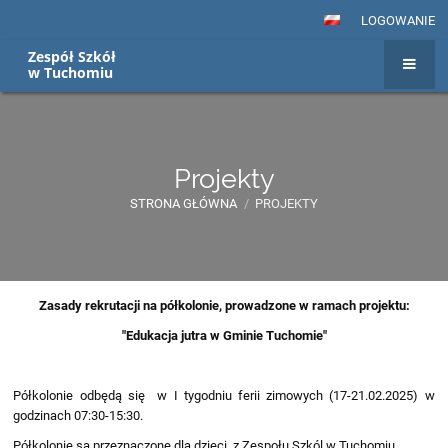
LOGOWANIE
Zespół Szkół
w Tuchomiu
Projekty
STRONA GŁÓWNA
/
PROJEKTY
Projekty
Zasady rekrutacji na półkolonie, prowadzone w ramach projektu:
"Edukacja jutra w Gminie Tuchomie"
Półkolonie odbędą się w I tygodniu ferii zimowych (17-21.02.2025) w
godzinach 07:30-15:30.
Półkolonie są przeznaczone dla dzieci z Zespołu Szkól w Tuchomiu