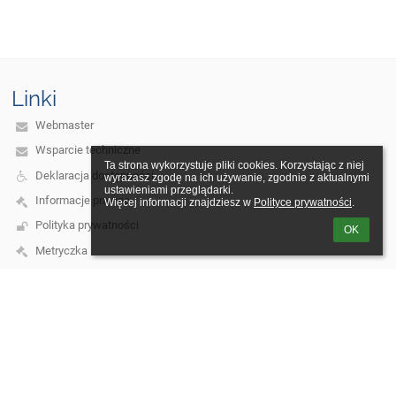
Linki
Webmaster
Wsparcie techniczne
Ta strona wykorzystuje pliki cookies. Korzystając z niej 
Deklaracja dostępności
wyrażasz zgodę na ich używanie, zgodnie z aktualnymi 
ustawieniami przeglądarki.

Informacje prawne
Więcej informacji znajdziesz w 
Polityce prywatności
.
Polityka prywatności
OK
Metryczka
Mapa strony
O nas
Kontakt
Aktualności
Kontakt