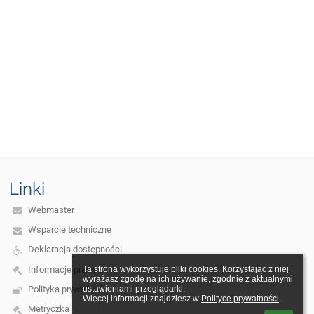
Linki
Webmaster
Wsparcie techniczne
Deklaracja dostępności
Informacje prawne
Ta strona wykorzystuje pliki cookies. Korzystając z niej 
wyrażasz zgodę na ich używanie, zgodnie z aktualnymi 
Polityka prywatności
ustawieniami przeglądarki.

Więcej informacji znajdziesz w 
Polityce prywatności
.
Metryczka