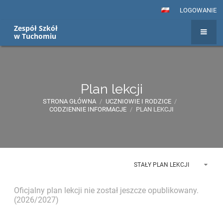
LOGOWANIE
Zespół Szkół
w Tuchomiu
Plan lekcji
STRONA GŁÓWNA
/
UCZNIOWIE I RODZICE
/
CODZIENNIE INFORMACJE
/
PLAN LEKCJI
STAŁY PLAN LEKCJI
Oficjalny plan lekcji nie został jeszcze opublikowany.
(2026/2027)