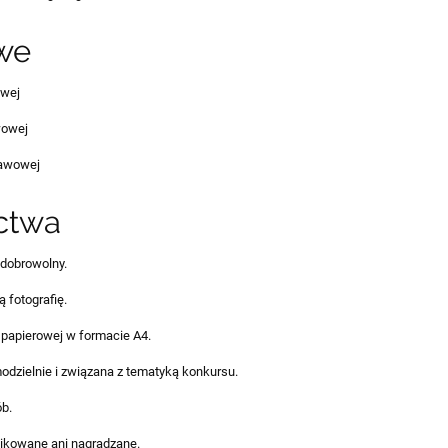
we
owej
wowej
tawowej
ctwa
 dobrowolny.
 fotografię.
i papierowej w formacie A4.
dzielnie i związana z tematyką konkursu.
ób.
likowane ani nagradzane.