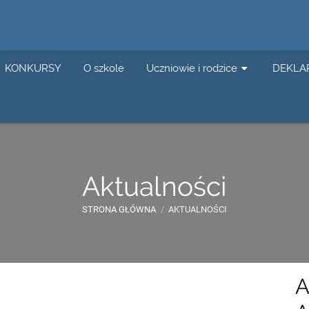
KONKURSY
O szkole
Uczniowie i rodzice
DEKLA
Aktualności
STRONA GŁÓWNA
/
AKTUALNOŚCI
A