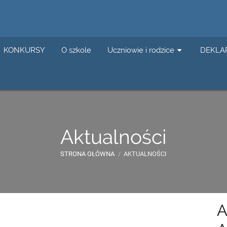
KONKURSY
O szkole
Uczniowie i rodzice
DEKLA
Aktualności
STRONA GŁÓWNA
/
AKTUALNOŚCI
A