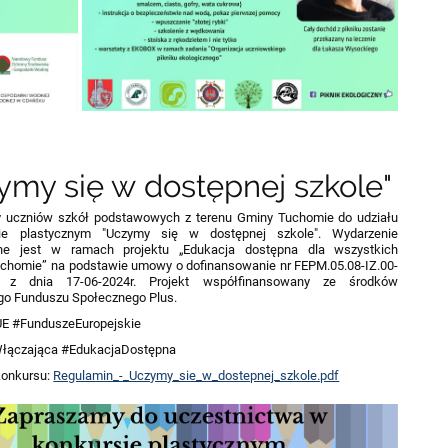
ymy się w dostępnej szkole"
 uczniów szkół podstawowych z terenu Gminy Tuchomie do udziału
ie plastycznym "Uczymy się w dostępnej szkole". Wydarzenie
ne jest w ramach projektu „Edukacja dostępna dla wszystkich
chomie” na podstawie umowy o dofinansowanie nr FEPM.05.08-IZ.00-
0 z dnia 17-06-2024r. Projekt współfinansowany ze środków
go Funduszu Społecznego Plus.
E #FunduszeEuropejskie
łączająca #EdukacjaDostępna
konkursu:
Regulamin_-_Uczymy_sie_w_dostepnej_szkole.pdf