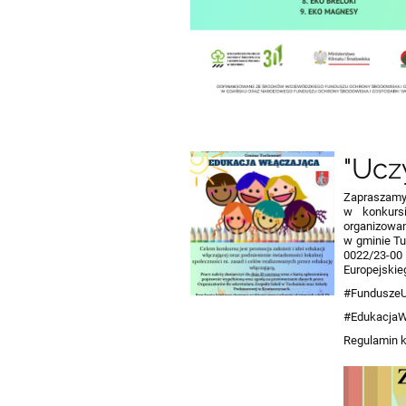
"Ucz
Zapraszamy
w konkurs
organizowa
w gminie Tu
0022/23-0
Europejskie
#FunduszeU
#EdukacjaW
Regulamin 