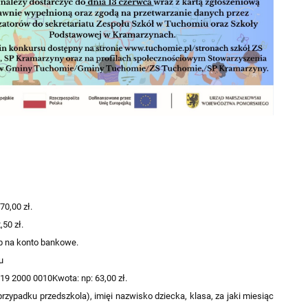
70,00 zł.
,50 zł.
ub na konto bankowe.
u
419 2000 0010
Kwota: np: 63,00 zł.
przypadku przedszkola), imię
i nazwisko dziecka, klasa, za jaki miesiąc