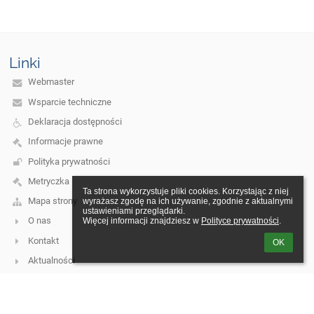
Linki
Webmaster
Wsparcie techniczne
Deklaracja dostępności
Informacje prawne
Polityka prywatności
Metryczka
Ta strona wykorzystuje pliki cookies. Korzystając z niej 
Mapa strony
wyrażasz zgodę na ich używanie, zgodnie z aktualnymi 
ustawieniami przeglądarki.

O nas
Więcej informacji znajdziesz w 
Polityce prywatności
.
Kontakt
OK
Aktualności
Kontakt
Zespół Szkół w Tuchomiu, ul. Księdza Jana Hinza 1