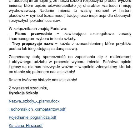
Z radością informujemy, że nasza szkoła rozpoczyna proces
wyboru
imienia
, które będzie odzwierciedlało jej charakter, wartości i misję
wychowawczą. Nadanie imienia to ważny moment w historii
placówki – symbol tożsamości, tradycji oraz inspiracja dla obecnych
i przyszłych pokoleń uczniów.
W załącznikach znajdą Państwo:
-
Pismo przewodnie
– zawierające szczegółowe zasady
i harmonogram wyboru imienia szkoły.
-
Trzy propozycje nazw
– każda z uzasadnieniem, które przybliża
postać lub ideę stojącą za daną nazwą.
Zachęcamy całą społeczność do zapoznania się z materiałami
i aktywnego udziału w procesie wyboru imienia. Państwa opinie
i głosy są dla nas niezwykle ważne – wspólnie zdecydujmy, kto lub
co stanie się patronem naszej szkoły!
Razem twórzmy historię naszej szkoły!
Z wyrazami szacunku,
Dyrekcja Szkoły
Nazwa_szkoly_-_pismo.docx
Tuchomskich_kombatantow.pdf
Pojednanie_pogranicza.pdf
Ks_Jana_Hinza.pdf