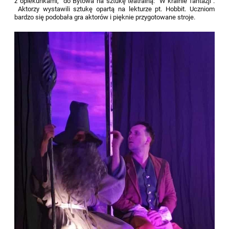
z opiekunkami, do Bytowa na sztukę teatralną: "W krainie fantazji".
Aktorzy wystawili sztukę opartą na lekturze pt. Hobbit. Uczniom
bardzo się podobała gra aktorów i pięknie przygotowane stroje.