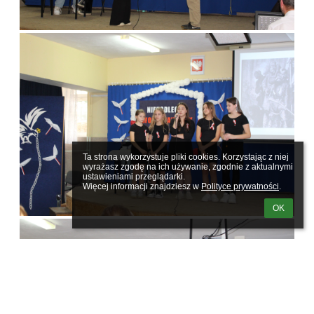
Ta strona wykorzystuje pliki cookies. Korzystając z niej 
wyrażasz zgodę na ich używanie, zgodnie z aktualnymi 
ustawieniami przeglądarki.

Więcej informacji znajdziesz w 
Polityce prywatności
.
OK