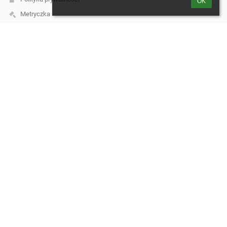
OK
Metryczka
Mapa strony
O nas
Kontakt
Aktualności
Kontakt
Zespół Szkół w Tuchomiu, ul. Księdza Jana Hinza 1
biuro@szkola.tuchomie.pl
katarinka23@go2.pl
598215623
ul. Księdza Jana Hinza 1, 77 - 133 Tuchomie
Poland
Logowanie
Nazwa użytkownika:
Hasło: