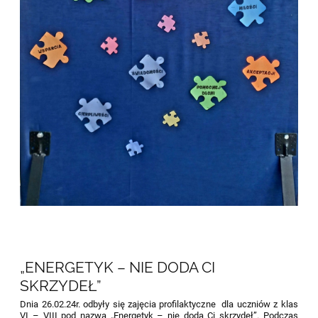
„ENERGETYK – NIE DODA CI
SKRZYDEŁ”
Dnia 26.02.24r. odbyły się zajęcia profilaktyczne dla uczniów z klas
VI – VIII pod nazwą „Energetyk – nie doda Ci skrzydeł”. Podczas