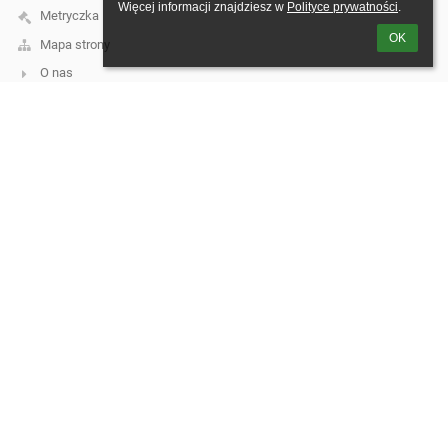
Więcej informacji znajdziesz w 
Polityce prywatności
.
Metryczka
OK
Mapa strony
O nas
Kontakt
Aktualności
Kontakt
Zespół Szkół w Tuchomiu, ul. Księdza Jana Hinza 1
biuro@szkola.tuchomie.pl
katarinka23@go2.pl
598215623
ul. Księdza Jana Hinza 1, 77 - 133 Tuchomie
Poland
Logowanie
Nazwa użytkownika:
Hasło: