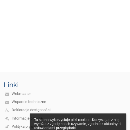
Linki
Webmaster
Wsparcie techniczne
Deklaracja dostępności
Informacje prawne
Ta strona wykorzystuje pliki cookies. Korzystając z niej 
wyrażasz zgodę na ich używanie, zgodnie z aktualnymi 
Polityka prywatności
ustawieniami przeglądarki.
