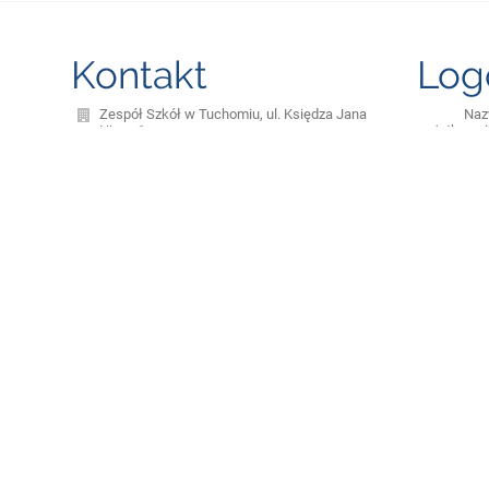
Kontakt
Log
Zespół Szkół w Tuchomiu, ul. Księdza Jana
Na
Hinza 1
użytkowni
biuro@szkola.tuchomie.pl
Has
katarinka23@go2.pl
598215623
ul. Księdza Jana Hinza 1, 77 - 133 Tuchomie
Poland
Zapomniałe