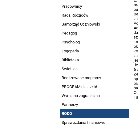
27
szkole
pr
Pracownicy
pu
Be
Rada Rodziców
za
Ad
Samorząd Uczniowski
Ad
da
Pedagog
sz
ko
Psycholog
ok
Logopeda
ko
za
Biblioteka
je
Je
Świetlica
6 
Ze
Realizowane programy
sp
pr
PROGRAM dla szkół
na
Od
Wymiana zagraniczna
Tu
Partnerzy
RODO
Sprawozdania finansowe