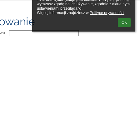
wyrażasz zgodę na ich używanie, zgodnie z aktualnymi 
ustawieniami przeglądarki.

Więcej informacji znajdziesz w 
Polityce prywatności
.
owanie
OK
zwa
ka:
ło:
m loginu lub hasła
Powered by
aSc EduPage