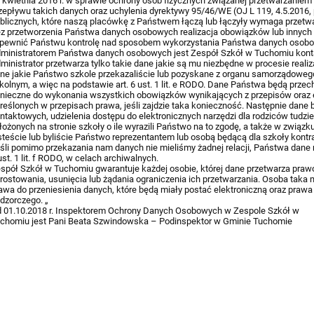
 kwietnia 2016 r. w sprawie ochrony osób fizycznych związanej przetwarzani
zepływu takich danych oraz uchylenia dyrektywy 95/46/WE (OJ L 119, 4.5.2016, 
blicznych, które naszą placówkę z Państwem łączą lub łączyły wymaga przet
z przetworzenia Państwa danych osobowych realizacja obowiązków lub innych z
pewnić Państwu kontrolę nad sposobem wykorzystania Państwa danych osobo
ministratorem Państwa danych osobowych jest Zespół Szkół w Tuchomiu kontak
ministrator przetwarza tylko takie dane jakie są mu niezbędne w procesie realiz
ne jakie Państwo szkole przekazaliście lub pozyskane z organu samorządoweg
kolnym, a więc na podstawie art. 6 ust. 1 lit. e RODO. Dane Państwa będą prze
nieczne do wykonania wszystkich obowiązków wynikających z przepisów oraz 
reślonych w przepisach prawa, jeśli zajdzie taka konieczność. Następnie dan
ntaktowych, udzielenia dostępu do elektronicznych narzędzi dla rodziców tudzie
łożonych na stronie szkoły o ile wyrazili Państwo na to zgodę, a także w związ
steście lub byliście Państwo reprezentantem lub osobą będącą dla szkoły kont
śli pomimo przekazania nam danych nie mieliśmy żadnej relacji, Państwa dan
ust. 1 lit. f RODO, w celach archiwalnych.
spół Szkół w Tuchomiu gwarantuje każdej osobie, której dane przetwarza prawo
rostowania, usunięcia lub żądania ograniczenia ich przetwarzania. Osoba taka 
awa do przeniesienia danych, które będą miały postać elektroniczną oraz prawa
dzorczego. „
 01.10.2018 r. Inspektorem Ochrony Danych Osobowych w Zespole Szkół w
chomiu jest Pani Beata Szwindowska – Podinspektor w Gminie Tuchomie