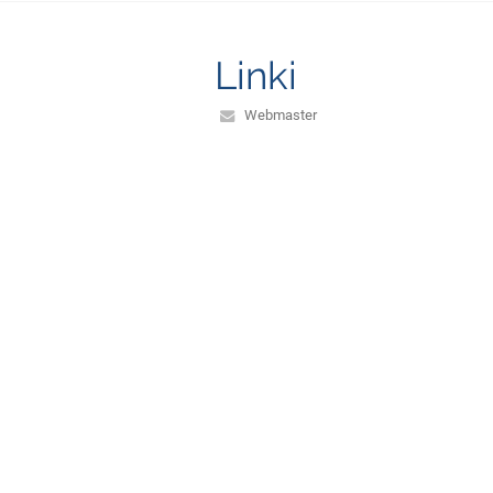
Linki
Webmaster
Wsparcie techniczne
Deklaracja dostępności
Informacje prawne
Polityka prywatności
Metryczka
Mapa strony
O nas
Kontakt
Aktualności
Wersja dla słabowidzących
+
-