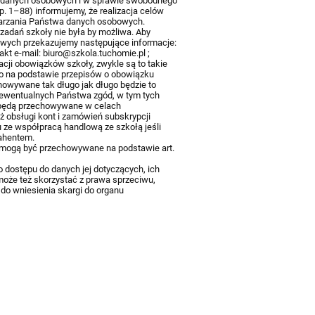
em danych osobowych i w sprawie swobodnego
p. 1–88) informujemy, że realizacja celów
warzania Państwa danych osobowych.
adań szkoły nie była by możliwa. Aby
wych przekazujemy następujące informacje:
t e-mail: biuro@szkola.tuchomie.pl ;
acji obowiązków szkoły, zwykle są to takie
o na podstawie przepisów o obowiązku
chowywane tak długo jak długo będzie to
ewentualnych Państwa zgód, w tym tych
e będą przechowywane w celach
ż obsługi kont i zamówień subskrypcji
ku ze współpracą handlową ze szkołą jeśli
rahentem.
e mogą być przechowywane na podstawie art.
 dostępu do danych jej dotyczących, ich
może też skorzystać z prawa sprzeciwu,
 do wniesienia skargi do organu