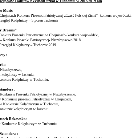
 zespołów i solistów z Zespołu Szkół w Tuchomiu w 2018/2019 rok
er Music
 Chojnicach Konkurs Piosenki Patriotycznej „Cześć Polskiej Ziemi”- konkurs wojewódzki,
Przegląd Kolędniczy – Styczeń Tuchomie
ur Dreams”
Konkurs Piosenki Patriotycznej w Chojnicach- konkurs wojewódzki,
– Konkurs Piosenki Patriotycznej- Niezabyszewo 2018
 Przegląd Kolędniczy – Tuchomie 2019
esy :
ecka
- Niezabyszewo,
s kolędniczy w Jasieniu,
 Konkurs Kolędniczy w Tuchomiu.
tandera :
 Konkursie Piosenki Patriotycznej w Niezabyszewie,
 w Konkursie piosenki Patriotycznej w Chojnicach,
ce w Konkursie Kolędniczym w Tuchomiu,
onkursie kolędniczym w Jasieniu.
toch Rekowska:
 w Konkursie Kolędniczym w Tuchomiu
Sztandera :