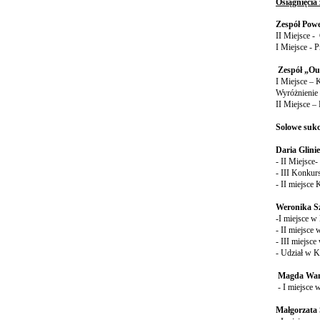
Osiągnięcia
Zespół Pow
II Miejsce -
I Miejsce - 
Zespół „O
I Miejsce – 
Wyróżnienie 
II Miejsce –
Solowe sukc
Daria Glini
- II Miejsce
- III Konkur
- II miejsce
Weronika Sz
-I miejsce w
- II miejsce
- III miejs
- Udział w K
Magda Wan
- I miejsce
Małgorzata 