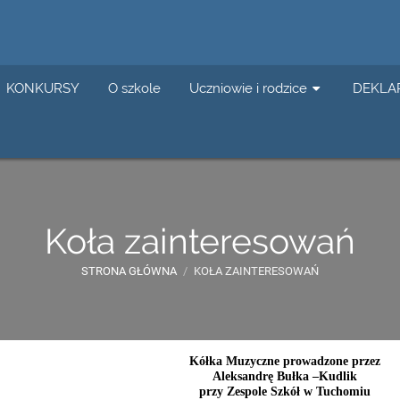
KONKURSY
O szkole
Uczniowie i rodzice
DEKLA
Koła zainteresowań
STRONA GŁÓWNA
/
KOŁA ZAINTERESOWAŃ
Kółka Muzyczne prowadzone przez
Aleksandrę Bułka –Kudlik
przy Zespole Szkół w Tuchomiu