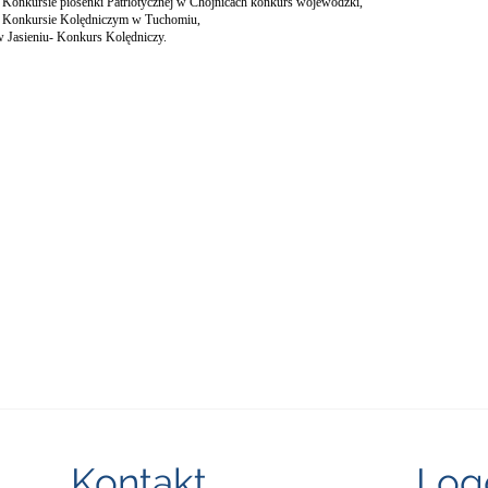
w Konkursie piosenki Patriotycznej w Chojnicach konkurs wojewódzki,
 w Konkursie Kolędniczym w Tuchomiu,
w Jasieniu- Konkurs Kolędniczy.
Kontakt
Log