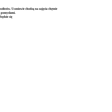
listów. Uczniowie chodzą na zajęcia chętnie
i pomysłami.
ędzie się