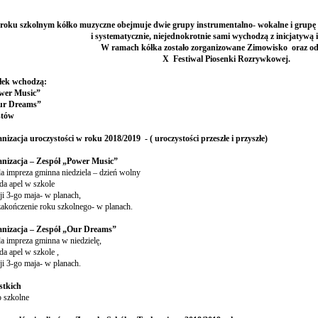
ń
oku szkolnym kółko muzyczne obejmuje dwie grupy instrumentalno- wokalne i grupę so
i systematycznie, niejednokrotnie sami wychodzą z inicjatywą 
W ramach kółka zostało zorganizowane Zimowisko oraz odb
X Festiwal Piosenki Rozrywkowej.
łek wchodzą:
ower Music”
Our Dreams”
stów
anizacja uroczystości w roku 2018/2019 - ( uroczystości przeszłe i przyszłe)
ganizacja – Zespół „Power Music”
ada impreza gminna niedziela – dzień wolny
ada apel w szkole
ji 3-go maja- w planach,
zakończenie roku szkolnego- w planach.
ganizacja – Zespół „Our Dreams”
da impreza gminna w niedzielę,
da apel w szkole ,
ji 3-go maja- w planach.
stkich
 szkolne