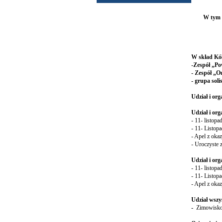
zainteresowa
W tym r
W skład Kó
-Zespół „P
- Zespół „
- grupa soli
Udział i org
Udział i or
- 11- listop
- 11- Listop
- Apel z okaz
- Uroczyste 
Udział i or
- 11- listopa
- 11- Listopa
- Apel z okaz
Udział wszy
-
Zimowisko