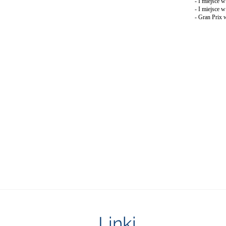
- I miejsce 
- I miejsce
- Gran Prix 
Linki