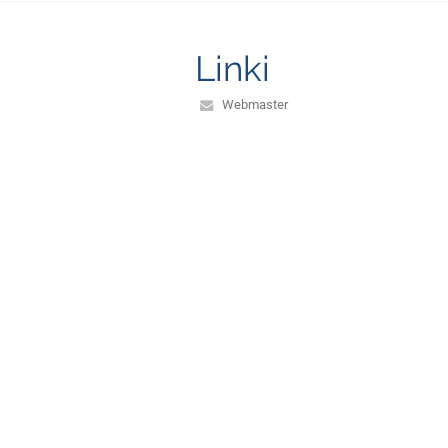
Linki
Webmaster
Wsparcie techniczne
Deklaracja dostępności
Informacje prawne
Polityka prywatności
Metryczka
Mapa strony
O nas
Kontakt
Aktualności
Wersja dla słabowidzących
+
-