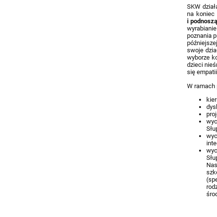
zainteresowa
SKW dział
na koniec
i podnosz
wyrabianie
poznania p
późniejsze
swoje dzia
wyborze ko
dzieci nie
się empati
W ramach p
kie
dys
pro
wyc
Słu
wyc
int
wyc
Słu
Nas
szk
(sp
rod
śro