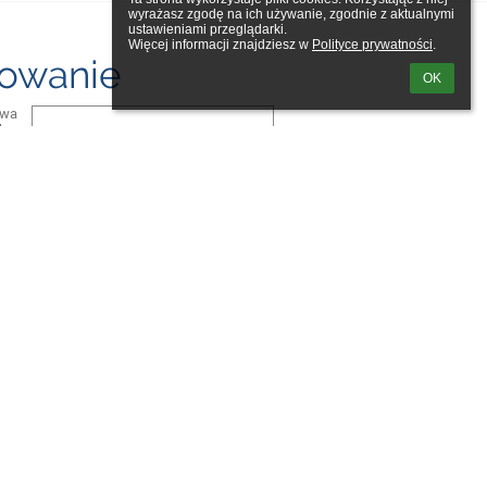
wyrażasz zgodę na ich używanie, zgodnie z aktualnymi 
ustawieniami przeglądarki.

Więcej informacji znajdziesz w 
Polityce prywatności
.
owanie
OK
zwa
ka:
ło:
m loginu lub hasła
Powered by
aSc EduPage