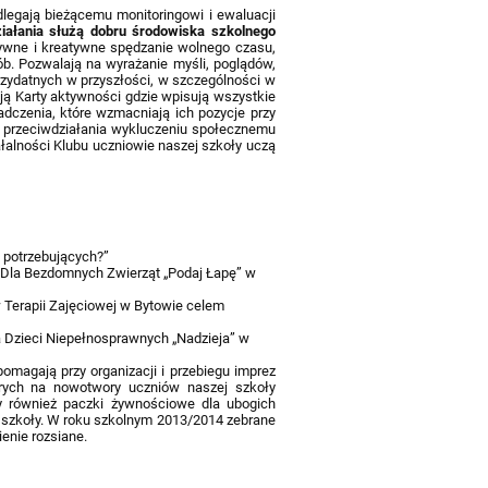
dlegają bieżącemu monitoringowi i ewaluacji
iałania służą dobru środowiska szkolnego
ywne i kreatywne spędzanie wolnego czasu,
sób. Pozwalają na wyrażanie myśli, poglądów,
zydatnych w przyszłości, w szczególności w
ją Karty aktywności gdzie wpisują wszystkie
adczenia, które wzmacniają ich pozycje przy
do przeciwdziałania wykluczeniu społecznemu
łalności Klubu uczniowie naszej szkoły uczą
b potrzebujących?”
 Dla Bezdomnych Zwierząt „Podaj Łapę” w
Terapii Zajęciowej w Bytowie celem
a Dzieci Niepełnosprawnych „Nadzieja” w
pomagają przy organizacji i przebiegu imprez
orych na nowotwory uczniów naszej szkoły
y również paczki żywnościowe dla ubogich
j szkoły. W roku szkolnym 2013/2014 zebrane
enie rozsiane.