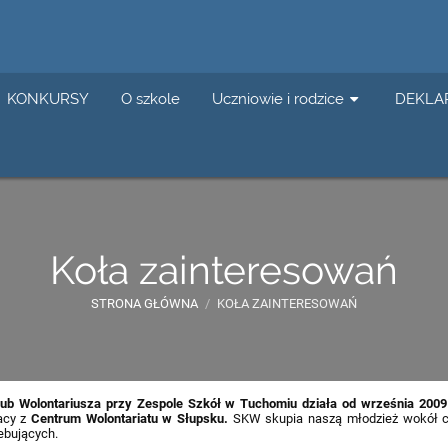
KONKURSY
O szkole
Uczniowie i rodzice
DEKLA
Koła zainteresowań
STRONA GŁÓWNA
/
KOŁA ZAINTERESOWAŃ
lub Wolontariusza przy Zespole Szkół w Tuchomiu działa od września 2009
acy z
Centrum Wolontariatu w Słupsku.
SKW skupia naszą młodzież wokół chl
ebujących.