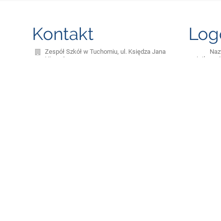
Kontakt
Log
Zespół Szkół w Tuchomiu, ul. Księdza Jana
Na
Hinza 1
użytkowni
biuro@szkola.tuchomie.pl
Has
katarinka23@go2.pl
598215623
ul. Księdza Jana Hinza 1, 77 - 133 Tuchomie
Poland
Zapomniałe