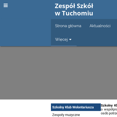
Zespół Szkół
w Tuchomiu
Strona główna
Aktualności
Więcej
Szkolny K
Koła
Szkolny Klub Wolontariusza
o współpr
osób potrz
Zespoły muzyczne