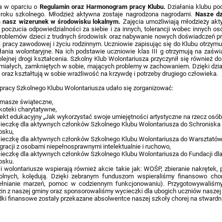
ń
a w oparciu o
Regulamin oraz Harmonogram pracy Klubu.
Działania klubu po
 roku szkolnego. Młodzież aktywna zostaje nagrodzona nagrodami.
Nasze dz
ą nasz wizerunek w środowisku lokalnym.
Zajęcia umożliwiają młodzieży akt
 poczucia odpowiedzialności za siebie i za innych, tolerancji wobec innych o
roblemów dzieci z trudnych środowisk oraz nabywanie nowych doświadczeń pr
j pracy zawodowej i życiu rodzinnym.
Uczniowie zapisując się do Klubu otrzymu
łania wolontaryjne. Na ich podstawie uczniowie klas III g otrzymują na zaświ
lejnej drogi kształcenia. Szkolny Klub Wolontariusza przyczynił się również 
śmiałych, zamkniętych w sobie, mających problemy w zachowaniem. Dzięki dzia
i oraz kształtują w sobie wrażliwość na krzywdę i potrzeby drugiego człowieka.
racy Szkolnego Klubu Wolontariusza udało się zorganizować:
rmasze świąteczne,
koteki charytatywne,
jekt edukacyjny „Jak wykorzystać swoje umiejętności artystyczne na rzecz osó
ieczkę dla aktywnych członków Szkolnego Klubu Wolontariusza do Schroniska
psku,
ieczkę dla aktywnych członków Szkolnego Klubu Wolontariusza do Warsztatów 
egracji z osobami niepełnosprawnymi intelektualnie i ruchowo,
ieczkę dla aktywnych członków Szkolnego Klubu Wolontariusza do Fundacji dl
psku.
i wolontariusze wspierają również akcie takie jak: WOŚP, zbieranie nakrętek, 
olnych, kolędują. Dzięki zebranym funduszom wspieraliśmy finansowo ch
ełnianie marzeń, pomoc w codziennym funkcjonowaniu). Przygotowywaliśm
zin z naszej gminy oraz sponsorowaliśmy wycieczki dla ubogich uczniów nasze
dki finansowe zostały przekazane absolwentce naszej szkoły chorej na stwardni